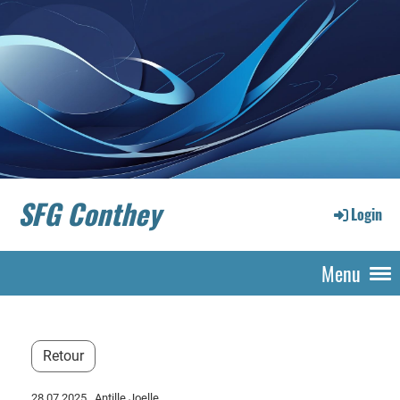
SFG Conthey
Login
Menu
Retour
28.07.2025
, Antille Joelle